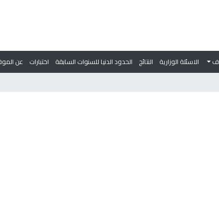
وف
الاسئلة الوزارية
النتائج
الحدود الدنيا للسنوات السابقة
اختبارات
عن الموق