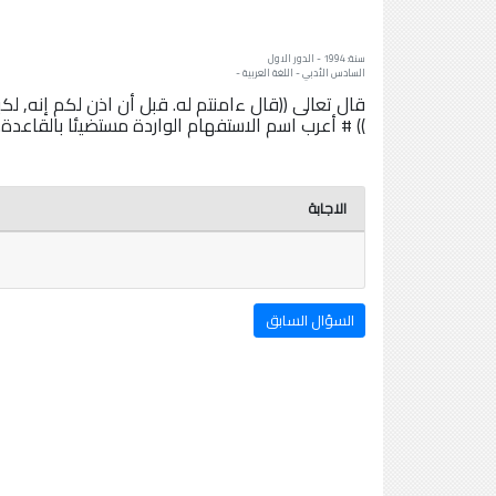
سنة: 1994 - الدور الاول
السادس الأدبي - اللغة العربية -
قال تعالى ((قال ءامنتم له. قبل أن اذن لكم إنه, 
)) # أعرب اسم الاستفهام الواردة مستضيئا بالقاعدة.
الاجابة
السؤال السابق