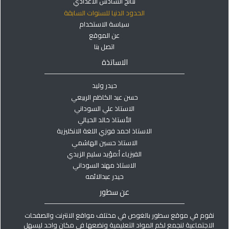
نتائج السادس الاعدادي
الحدود الدنيا للسنوات السابقة
سياسة الاستخدام
عن الموقع
اتصل بنا
الاساتذة
حيدر وليد
حسن عبد الكاظم الربيعي
الاستاذ علي السوداني
الأستاذ خالد الحيالي
الاستاذ احمد فوزي اللغة الانكليزية
الاستاذ حسين الهاشمي
الفيزياء أ:مؤيد سليم الزيدي
الاستاذ مهند السوداني
حيدر عبدالائمه
عن سطور
نقوم في موقع سطور بالغوص في مختلف مواقع الانترنت والصفحات
الاجتماعية لنجمع لكم المواد التعليمية ونضعها في مكان واحد ليسهل