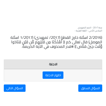
سنة: 2017 - الدور التمهيدي
السادس الأدبي - اللغة العربية -
(2/2016 اسئلة خارج القطر) (2017/ تمهيدي) (1/2017 اسئلة
الموصل) قال تعالى كم (( أَهْلَكْنَا مِن قَبْلِهِم مِّن قَرْنٍ فَنَادَوا
وَّلَاتَ حِينَ مَنَاص )) #قدر المحذوف في الآية الكريمة.
الاجابة
اظهار الاجابة
السؤال السابق
السؤال التالي