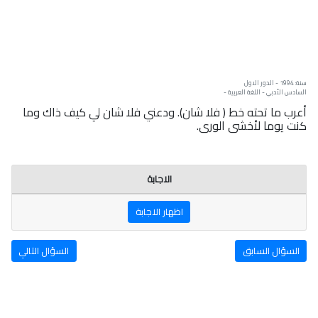
سنة: 1994 - الدور الاول
السادس الأدبي - اللغة العربية -
أعرب ما تحته خط ( فلا شان). ودعني فلا شان لي كيف ذاك وما
كنت يوما لأخشى الورى.
الاجابة
اظهار الاجابة
السؤال السابق
السؤال التالي