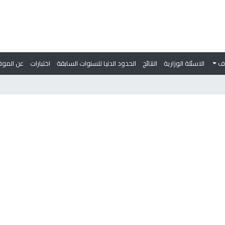
وف
الاسئلة الوزارية
النتائج
الحدود الدنيا للسنوات السابقة
اختبارات
عن الموق