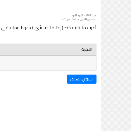
سنة: 1993 - الدور الاول
السادس الأدبي - اللغة العربية -
أعرب ما تحته خط ( إذا ما ,ما شي ) دعونا وما يبقى إ
الاجابة
السؤال السابق