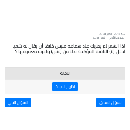
سنة: 2013 - الدور الثالث
السادس الأدبي - اللغة العربية -
اذا الشعر لم يطربك عند سماعه فليس خليقا أن يقال له شعر.
ادخل (لا) النافية المؤكدة بدلا من (ليس) واعرب معموليها ؟
الاجابة
اظهار الاجابة
السؤال السابق
السؤال التالي