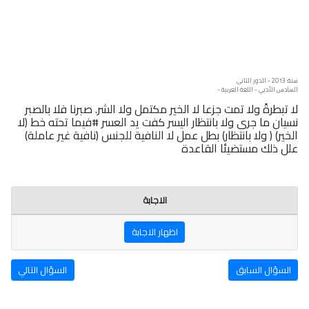
سنة: 2013 - الدور الثاني
السادس الأدبي - اللغة العربية -
لا تبطرةً ولا تمت جزعا لا الخير مكتمل ولا الشر. صبرنا فلا بالصبر
نسيان ما جرى ولا بانتظار اليسر كفت يد العسر #فيما تحته خط (لا
الخير) ( ولا بانتظار) بطل عمل لا النافية للجنس (نافية غير عاملة)
علل ذلك مستضيئا القاعدة
الاجابة
اظهار الاجابة
السؤال السابق
السؤال التالي