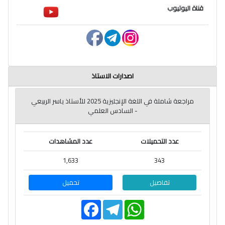
قناة اليوتيوب
اصدارات الاستاذ
مراجعة شاملة في اللغة الإنجليزية 2025 للأستاذ ياسر الربيعي
- السادس العلمي
عدد التحميلات
عدد المشاهدات
1,633
343
تفاصيل
تحميل
F
T
W
a
e
h
c
l
a