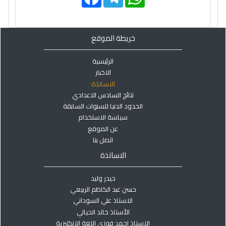
c
l
a
e
e
t
b
g
s
o
r
A
خريطة الموقع
o
a
p
k
m
p
الرئيسية
الاخبار
الاساتذة
نتائج السادس الاعدادي
الحدود الدنيا للسنوات السابقة
سياسة الاستخدام
عن الموقع
اتصل بنا
الاساتذة
حيدر وليد
حسن عبد الكاظم الربيعي
الاستاذ علي السوداني
الأستاذ خالد الحيالي
الاستاذ احمد فوزي اللغة الانكليزية