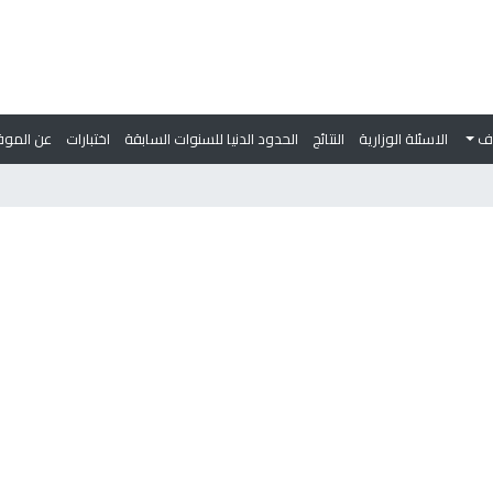
وف
الاسئلة الوزارية
النتائج
الحدود الدنيا للسنوات السابقة
اختبارات
عن الموق