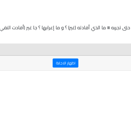
حتى تجربه # ما الذي أفادته (غير) ؟ و ما إعرابها ؟ جا غير (أفادت النفي)
اظهار الاجابة