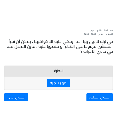
سنة: 1998 - الدور الاول
السادس الأدبي - اللغة العربية -
في ليلة لا نرى بها احدا يحكي عليه الا كواكبها . يمكن أن نقرأ
المستثنى مرفوعا على الاتباع او منصوبا عليه ، فاين المبدل منه
في حالتي الاعراب ؟
الاجابة
اظهار الاجابة
السؤال السابق
السؤال التالي