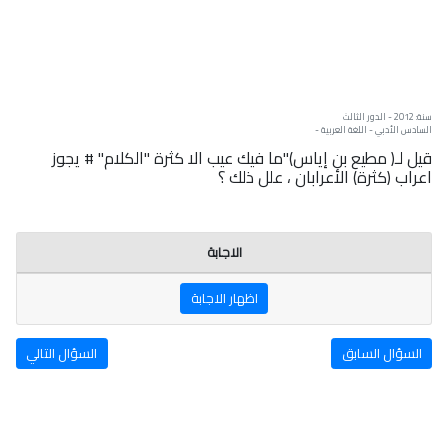
سنة: 2012 - الدور الثالث
السادس الأدبي - اللغة العربية -
قيل لـ( مطيع بن إياس)"ما فيك عيب الا كثرة "الكلام" # يجوز
اعراب (كثرة) الأعرابان ، علل ذلك ؟
الاجابة
اظهار الاجابة
السؤال السابق
السؤال التالي