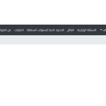
وف
الاسئلة الوزارية
النتائج
الحدود الدنيا للسنوات السابقة
اختبارات
عن الموق