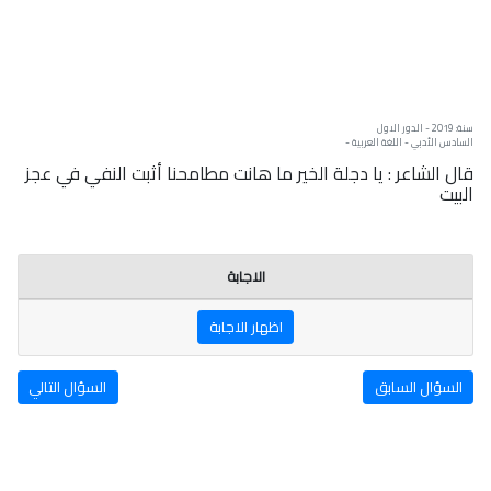
سنة: 2019 - الدور الاول
السادس الأدبي - اللغة العربية -
قال الشاعر : يا دجلة الخير ما هانت مطامحنا أثبت النفي في عجز
البيت
الاجابة
اظهار الاجابة
السؤال السابق
السؤال التالي