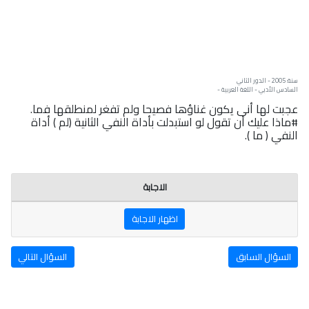
سنة: 2005 - الدور الثاني
السادس الأدبي - اللغة العربية -
عجبت لها أنى يكون غناؤها فصيحا ولم تفغر لمنطلقها فما.
#ماذا عليك أن تقول لو استبدلت بأداة النفي الثانية (لم ) أداة
النفي ( ما ).
الاجابة
اظهار الاجابة
السؤال السابق
السؤال التالي