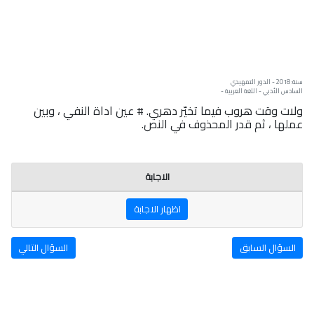
سنة: 2018 - الدور التمهيدي
السادس الأدبي - اللغة العربية -
ولات وقت هروب فيما تخيّر دهري. # عين اداة النفي ، وبين
عملها ، ثم قدر المحذوف في النص.
الاجابة
اظهار الاجابة
السؤال السابق
السؤال التالي