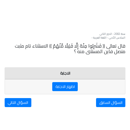
سنة: 2002 - الدور الثاني
السادس الأدبي - اللغة العربية -
قال تعالى (( فَشَرِبُوا مِنْهُ إِلَّا قَلِيلًا مِّنْهُمْ )) الاستثناء تام مثبت
متصل فاين المستثنى منه ؟
الاجابة
اظهار الاجابة
السؤال السابق
السؤال التالي