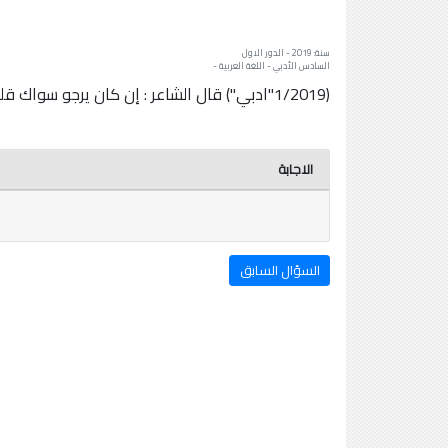
سنة: 2019 - الدور الاول
السادس الأدبي - اللغة العربية -
(1/2019"ادبي") قال الشاعر : إن كان يرجو سواك قلبي لا نلت سؤلي و لا التمني. ## ما نوع الاستثناء ؟ و ما إعراب(سوى) ؟
الاجابة
السؤال السابق