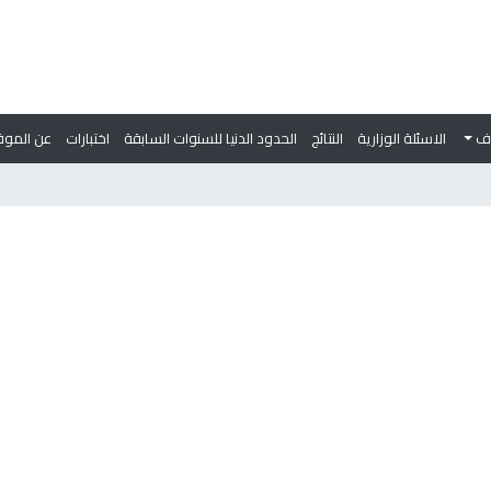
وف
الاسئلة الوزارية
النتائج
الحدود الدنيا للسنوات السابقة
اختبارات
عن الموق