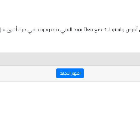
(2/2017) هل الزمن اللجوج الشكس إلا غريم النفس أقرض واستردا. 1-ضع فعلاً يفيد النف
اظهار الاجابة