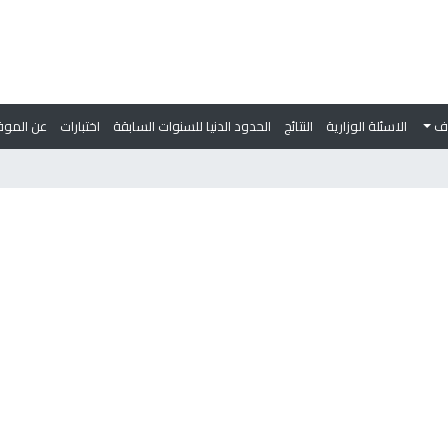
وف
الاسئلة الوزارية
النتائج
الحدود الدنيا للسنوات السابقة
اختبارات
عن الموق