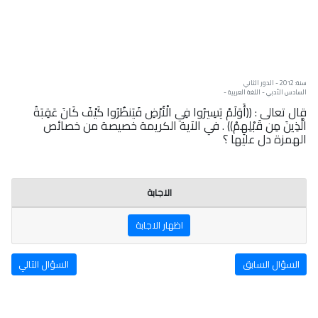
سنة: 2012 - الدور الثاني
السادس الأدبي - اللغة العربية -
قال تعالى : ((أَوَلَمْ يَسِيرُوا فِي الْأَرْضِ فَيَنظُرُوا كَيْفَ كَانَ عَقِبَةُ
الَّذِينَ مِن قَبْلِهِمْ)) . في الآية الكريمة خصيصة من خصائص
الهمزة دل عليها ؟
الاجابة
اظهار الاجابة
السؤال السابق
السؤال التالي