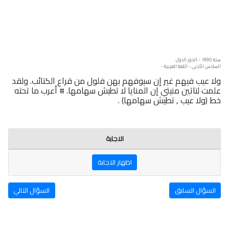
سنة: 1990 - الدور الاول
السادس الأدبي - اللغة العربية -
ولا عيب فيهم غير إن سيوفهم بهن فلول من قراع الكتائب. ولقد
علمت لتاتين منيتي إن المنايا لا تطيش سهامها. # أعرب ما تحته
خط (ولا عيب , تطيش سهامها) .
الاجابة
اظهار الاجابة
السؤال السابق
السؤال التالي