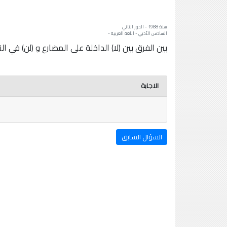
سنة: 1988 - الدور الثاني
السادس الأدبي - اللغة العربية -
بين الفرق بين (لا) الداخلة على المضارع و (لن) في ال
الاجابة
السؤال السابق