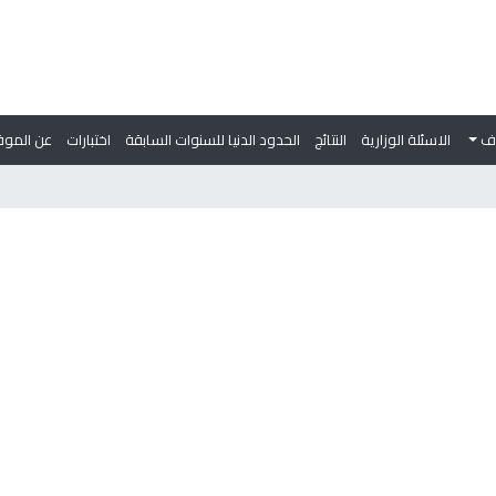
وف
الاسئلة الوزارية
النتائج
الحدود الدنيا للسنوات السابقة
اختبارات
عن الموق