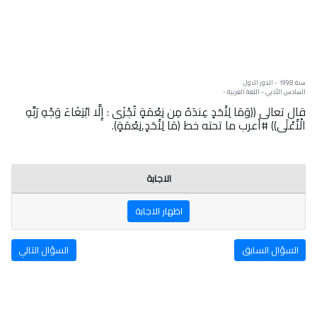
سنة: 1998 - الدور الاول
السادس الأدبي - اللغة العربية -
قال تعالى ((وَمَا لِأَحَدٍ عِندَهُ مِن نِعْمَةٍ تُجْزَى : إِلَّا ابْتِغَاءَ وَجْهِ رَبِّهِ
الْأَعْلَى)) #أعرب ما تحته خط (مَا لِأَحَدٍ,نِعْمَةٍ).
الاجابة
اظهار الاجابة
السؤال السابق
السؤال التالي