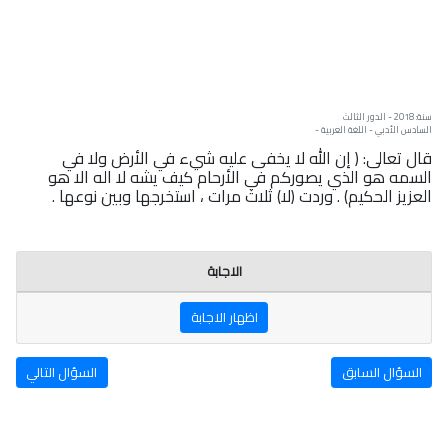
سنة: 2018 - الدور الثالث
السادس الأدبي - اللغة العربية -
قال تعالى: ( إن الله لا يخفى عليه شيء في الأرض ولا في
السمه هو الذي يصوركم في الأرحام كيف يشه لا اله الا هو
العزيز الحكيم) . وردت (لا) ثلاث مرات ، استخرجها وبين نوعها .
الاجابة
اظهار الاجابة
السؤال السابق
السؤال التالي