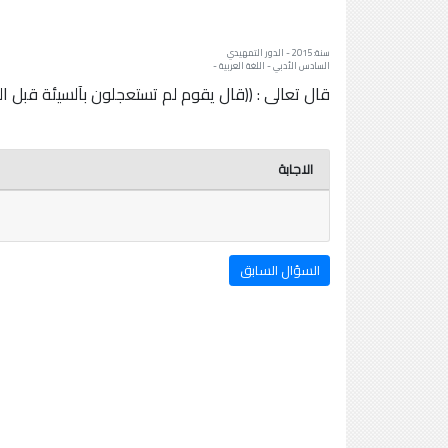
سنة: 2015 - الدور التمهيدي
السادس الأدبي - اللغة العربية -
قال تعالى : ((قال يقوم لم تستعجلون بآلسيئة قبل ا
الاجابة
السؤال السابق