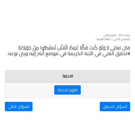
سنة: 2011 - الدور الثاني
السادس الأدبي - اللغة العربية -
قال تعالى (( وَلَوْ كُنتَ فَظًّا غَلِيظَ الْقَلْبِ لَانفَضُّوا مِنْ حَوْلِكَ))
#تحقق النفي في الآية الكريمة في موضع أشر إليه وبين نوعه.
الاجابة
اظهار الاجابة
السؤال السابق
السؤال التالي