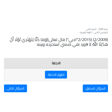
سنة: 2009 - الدور الثاني
السادس الأدبي - اللغة العربية -
(2/2009) (2/2015"ادبي") قال تعالى((وَمَا كُنَّا لِنَهْتَدِيَ لَوْلَا أَنْ
هَدَيْنَا اللَّهُ )) #ورد نفي ضمني استخرجه وبينه
الاجابة
اظهار الاجابة
السؤال السابق
السؤال التالي