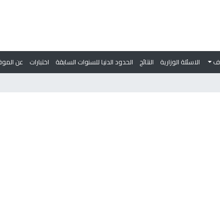
وف
الاسئلة الوزارية
النتائج
الحدود الدنيا للسنوات السابقة
اختبارات
عن الموق