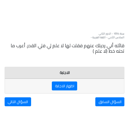
سنة: 1994 - الدور الثاني
السادس الأدبي - اللغة العربية -
قائله أني رحيلك عنهم فقلت لها لا علم لي فلي القدر. أعرب ما
تحته خط (لا علم )
الاجابة
اظهار الاجابة
السؤال السابق
السؤال التالي