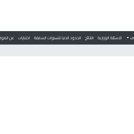
وف
الاسئلة الوزارية
النتائج
الحدود الدنيا للسنوات السابقة
اختبارات
عن الموق