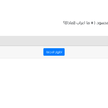
حسود. ( # ما اعراب ((ماذا))؟
اظهار الاجابة