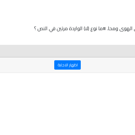
هوى ومحا. #ما نوع (لا) الواردة مرتين في النص ؟
اظهار الاجابة