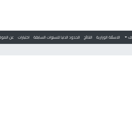
وف
الاسئلة الوزارية
النتائج
الحدود الدنيا للسنوات السابقة
اختبارات
عن الموق