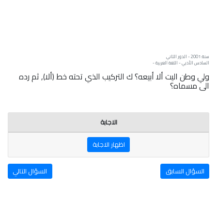
سنة: 2001 - الدور الثاني
السادس الأدبي - اللغة العربية -
ولي وطن اليت ألا أبيعه؟ ك التركيب الذي تحته خط (ألا), ثم رده
الى مسماه؟
الاجابة
اظهار الاجابة
السؤال السابق
السؤال التالي