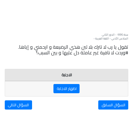
سنة: 1996 - الدور الثاني
السادس الأدبي - اللغة العربية -
تقول يا رب لا تترك بلا لبن هذي الرضيعة و ارحمني و إياها.
#وردت لا نافية غير عاملة دل عليها و بين السبب؟
الاجابة
اظهار الاجابة
السؤال السابق
السؤال التالي