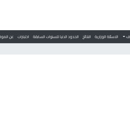
وف
الاسئلة الوزارية
النتائج
الحدود الدنيا للسنوات السابقة
اختبارات
عن الموق