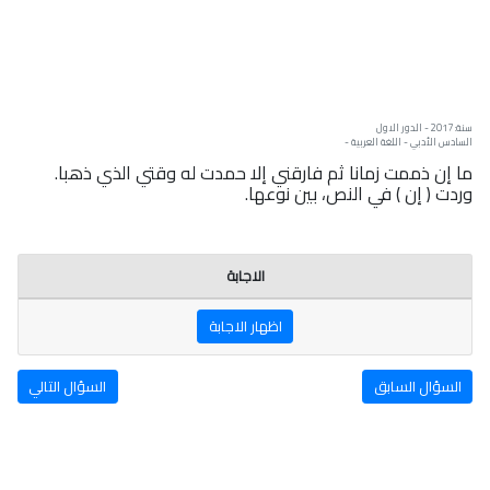
سنة: 2017 - الدور الاول
السادس الأدبي - اللغة العربية -
ما إن ذممت زمانا ثم فارقني إلا حمدت له وقتي الذي ذهبا.
وردت ( إن ) في النص، بين نوعها.
الاجابة
اظهار الاجابة
السؤال السابق
السؤال التالي