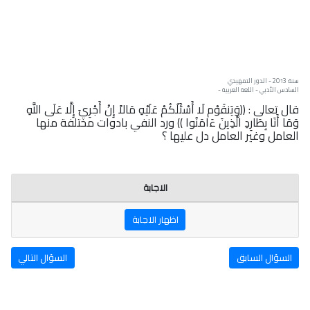
سنة: 2013 - الدور التمهيدي
السادس الأدبي - اللغة العربية -
قال تعالى : ((وَيَنقَوْم لَا أَسْئَلُكُمْ عَلَيْهِ مَالاً إِنْ أَجْرِيَ إِلَّا عَلَى اللَّهِ
وَمَا أَنَا بِطَارِدِ الَّذِينَ ءَامَنُوا )) ورد النفي بادوات مختلفة منها
العامل وغير العامل دل عليها ؟
الاجابة
اظهار الاجابة
السؤال السابق
السؤال التالي