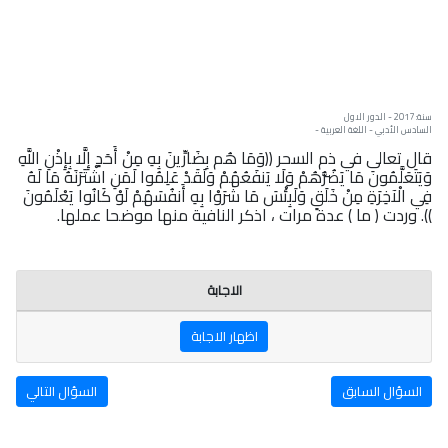
سنة: 2017 - الدور الاول
السادس الأدبي - اللغة العربية -
قال تعالى في ذم السحر ((وَمَا هُم بِضَارِّينَ بِهِ مِنْ أَحَدٍ إِلَّا بِإِذْنِ اللَّهِ
وَيَتَعَلَّمُونَ مَا يَضُرُّهُمْ وَلَا يَنفَعُهُمْ وَلَقَدْ عَلِمُوا لَمَنِ اشْتَرَنَهُ مَا لَهُ
فِي الْآخِرَةِ مِنْ خَلَقٍ وَلَبِئْسَ مَا شَرَوْا بِهِ أَنفُسَهُمْ لَوْ كَانُوا يَعْلَمُونَ
)). وردت ( ما ) عدة مرات ، اذكر النافية منها موضحا عملها.
الاجابة
اظهار الاجابة
السؤال السابق
السؤال التالي