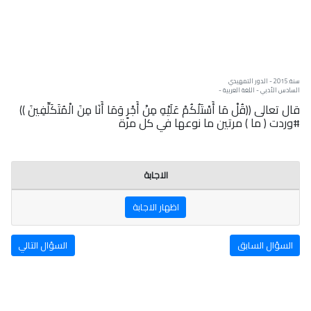
سنة: 2015 - الدور التمهيدي
السادس الأدبي - اللغة العربية -
قال تعالى ((قُلْ مَا أَسْتَلُكُمْ عَلَيْهِ مِنْ أَجْرٍ وَمَا أَنَا مِنَ الْمُتَكَلِّفِينَ ))
#وردت ( ما ) مرتين ما نوعها في كل مرة
الاجابة
اظهار الاجابة
السؤال السابق
السؤال التالي