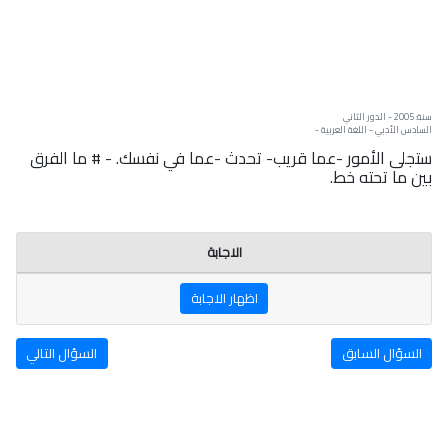
سنة: 2005 - الدور الثاني
السادس الأدبي - اللغة العربية -
ستجلى الأمور -عما قريب- تحدث -عما في نفسك. - # ما الفرق
بين ما تحته خط.
الاجابة
اظهار الاجابة
السؤال السابق
السؤال التالي