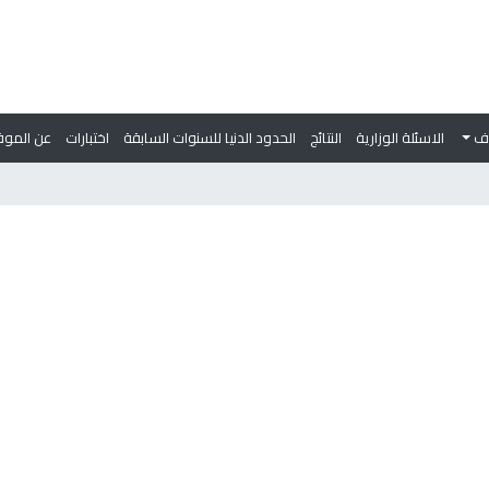
وف
الاسئلة الوزارية
النتائج
الحدود الدنيا للسنوات السابقة
اختبارات
عن الموق