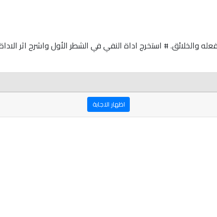
له والخلائق. # استخرج اداة النفي في الشطر الأول واشرح اثر الاداة
اظهار الاجابة