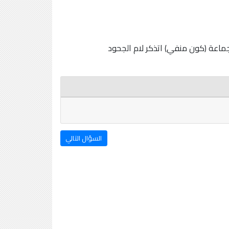
ماعة (كون منفي) اتذكر لام الجحود
السؤال التالي