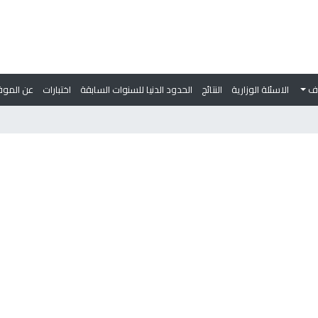
وف
الاسئلة الوزارية
النتائج
الحدود الدنيا للسنوات السابقة
اختبارات
عن الموق