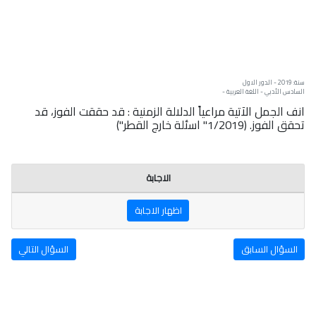
سنة: 2019 - الدور الاول
السادس الأدبي - اللغة العربية -
انف الجمل الآتية مراعياً الدلالة الزمنية : قد حققت الفوز، قد
تحقق الفوز. (1/2019" اسئلة خارج القطر")
الاجابة
اظهار الاجابة
السؤال السابق
السؤال التالي