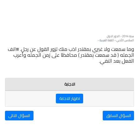
سنة: 2014 - الدور الاول
السادس الأدبي - اللغة العربية -
وما سمعت ولا غيري بمقتدر اذب منك لزور القول عن رجل. #انف
الجمله ( قد سمعت بمقتدر ) محافظا على زمن الجمله وأعرب
الفعل بعد النفي.
الاجابة
اظهار الاجابة
السؤال السابق
السؤال التالي