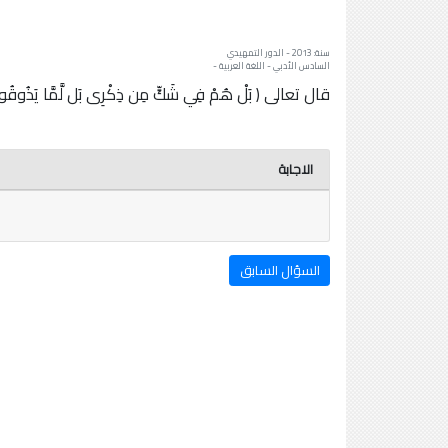
سنة: 2013 - الدور التمهيدي
السادس الأدبي - اللغة العربية -
قال تعالى ( بَلْ هُمْ فِي شَكٍّ مِن ذِكْرِى بَل لَّمَّا يَذ
الاجابة
السؤال السابق