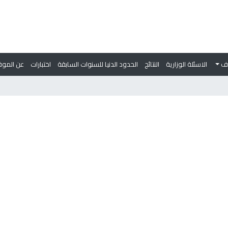
وف
الاسئلة الوزارية
النتائج
الحدود الدنيا للسنوات السابقة
اختبارات
عن الموق