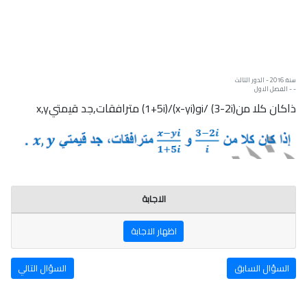
سنة: 2016 - الدور الثالث
- - الفصل الاول
ذاكان كلا منi/ (3-2i)و(x-yi)/(1+5i) مترافقات,جد قيمتيx,y
الاجابة
اظهار الاجابة
السؤال السابق
السؤال التالي