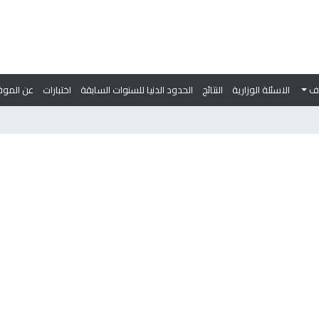
وف
الاسئلة الوزارية
النتائج
الحدود الدنيا للسنوات السابقة
اختبارات
عن الموق