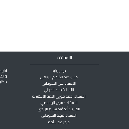
الاساتذة
حيدر وليد
نقوم
والص
حسن عبد الكاظم الربيعي
مكان 
الاستاذ علي السوداني
الأستاذ خالد الحيالي
الاستاذ احمد فوزي اللغة الانكليزية
الاستاذ حسين الهاشمي
الفيزياء أ:مؤيد سليم الزيدي
الاستاذ مهند السوداني
حيدر عبدالائمه