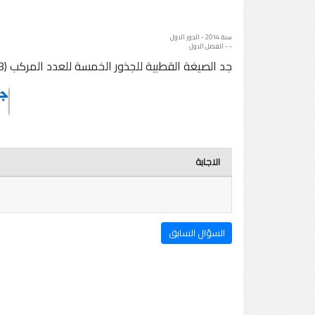
سنة: 2014 - الدور الاول
- - الفصل الاول
جد الصيغة القطبية للجذور الخمسة للعدد المركب (3√+i^2)
الاجابة
السؤال السابق