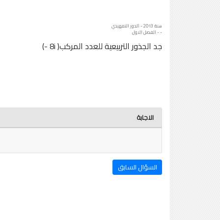
سنة: 2013 - الدور التمهيدي
- - الفصل الاول
جد الجذور التربيعية للعدد المركب( 8i -)
الاجابة
السؤال السابق