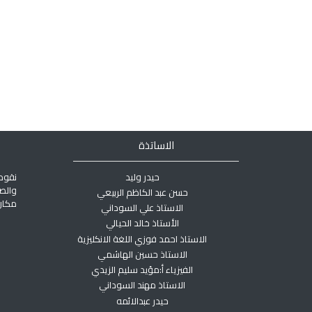
الاساتذة
حيدر وليد
نقوم
والص
حسن عبد الكاظم الربيعي
مكان 
الاستاذ علي السوداني
الأستاذ خالد الحيالي
الاستاذ احمد فوزي اللغة الانكليزية
الاستاذ حسين الهاشمي
الفيزياء أ:مؤيد سليم الزيدي
الاستاذ مهند السوداني
حيدر عبدالائمه