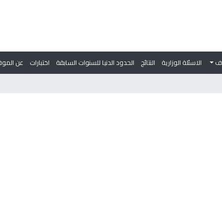
وف
الاسئلة الوزارية
النتائج
الحدود الدنيا للسنوات السابقة
اختبارات
عن الموق