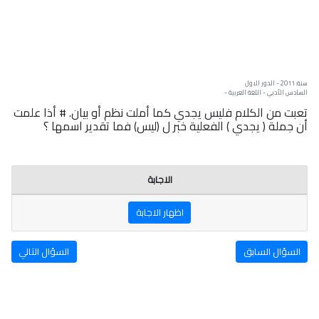
سنة: 2011 - الدور الاول
السادس الأدبي - اللغة العربية -
تعبت من الكلام فليس يجدي كما أملت نظم أو بيان. # أذا علمت
أن جملة ( يجدي ) الفعلية خبر ل (ليس) فما تقدير اسمها ؟
الاجابة
اظهار الاجابة
السؤال السابق
السؤال التالي