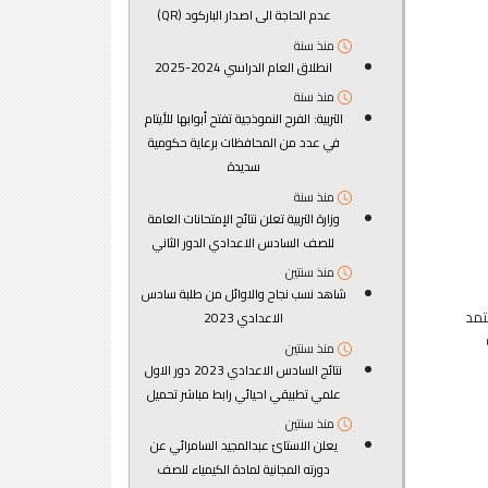
عدم الحاجة الى اصدار الباركود (QR)
منذ سنة
انطلاق العام الدراسي 2024-2025
منذ سنة
التربية: الفرح النموذجية تفتح أبوابها للأيتام
في عدد من المحافظات برعاية حكومية
سديدة
منذ سنة
وزارة التربية تعلن نتائج الإمتحانات العامة
للصف السادس الاعدادي الدور الثاني
منذ سنتين
شاهد نسب نجاح والاوائل من طلبة سادس
تمد
الاعدادي 2023
منذ سنتين
نتائج السادس الاعدادي 2023 دور الاول
علمي تطبيقي احيائي رابط مباشر تحميل
منذ سنتين
يعلن الاستائ عبدالمجيد السامرائي عن
دورته المجانية لمادة الكيمياء للصف