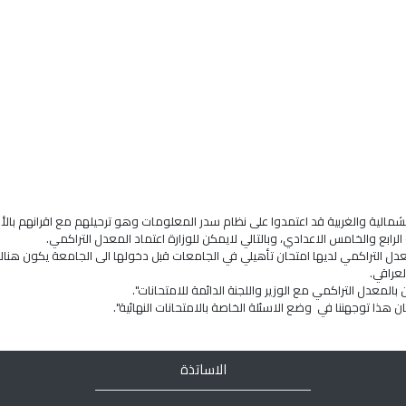
الية والغربية قد اعتمدوا على نظام سدر المعلومات وهو ترحيلهم مع اقرانهم بالأع
رابع والخامس الاعدادي، وبالتالي لايمكن للوزارة اعتماد المعدل التراكمي.
معدل التراكمي لديها امتحان تأهيلي في الجامعات قبل دخولها الى الجامعة يكون هنا
لعراقي.
المعدل التراكمي مع الوزير واللجنة الدائمة للامتحانات".
 هذا توجهننا في وضع الاسئلة الخاصة بالامتحانات النهائية".
الاساتذة