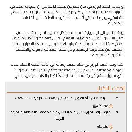
واضاف السيد الوزير في بيان صدر عن مكتبه الاعلامي ان الجهات العليا في
الوزارة حددت يوم امتحاني لكل فرع، إذ سيكون امتحان يوم للادبي ويوم
للتطبيقي، ويوم للاحيائي لتخفيف زخم تواجد الطلبة داخل القاعات
الامتحانية .
واشار البيان الى ان الوزارة مستعدة بشكل كامل لانجاز الامتحانات، من
خلال التنسيق العالي مع وزارات التعليم العالي والصحة والاتصالات وبما
يخدم طلبتنا الاعزاء ، داعياً الطلبة واولياء الامور الى متابعة الاخبار والمواد
العلمية من مصادرها الرسمية وعبر القناة الفضائية التربوية والمنصات
الالكترونية التعليمية .
كما وجه السيد الوزير في ختام حديثه رسالة الى ابناءنا الطلبة لاغتنام هذه
الفرصة ومواصلة الدراسة بكل جد واجتهاد وعدم الانجرار خلف الاصوات
التي تحاول التشويش وتشتيت الافكار منعاً لضياع العام الدراسي الحالي
احدث الاخبار
رابط اعلان نتائج القبول المركزي في الجامعات العراقية 2025-2026
منذ 9 أشهر
وزارة التربية: التصويت على نظام الانتساب فرصة داعمة للطلبة وقاهرة للظروف
الحرجة
منذ سنة