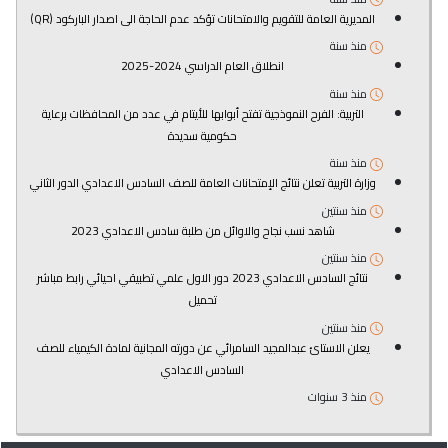
المديرية العامة للتقويم والامتحانات تؤكد عدم الحاجة الى اصدار الباركود (QR)
منذ سنة
انطلاق العام الدراسي 2024-2025
منذ سنة
التربية: الفرح النموذجية تفتح أبوابها للأيتام في عدد من المحافظات برعاية
حكومية سديدة
منذ سنة
وزارة التربية تعلن نتائج الإمتحانات العامة للصف السادس الاعدادي الدور الثاني
منذ سنتين
شاهد نسب نجاح والاوائل من طلبة سادس الاعدادي 2023
منذ سنتين
نتائج السادس الاعدادي 2023 دور الاول علمي تطبيقي احيائي رابط مباشر
تحميل
منذ سنتين
يعلن الاستائ عبدالمجيد السامرائي عن دورته المجانية لمادة الكيمياء للصف
السادس الاعدادي
منذ 3 سنوات